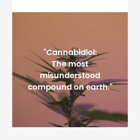
"Cannabidiol:
The most
misunderstood
compound on earth."